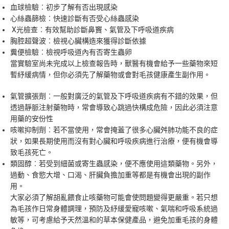
血球檢驗︰初步了解有否出現感染
心絲蟲篩檢︰快速診斷有否受心絲蟲感染
X光檢查︰有效幫助診斷鼻竇、氣管及下呼吸道疾病
胸腔超聲波︰檢視心臟構造來獲得診斷依據
糞便檢驗︰檢視呼吸道內有否寄生蟲卵
當實驗室尚未完成以上檢查報告時，獸醫有機會給予一些藥物來短
暫紓緩病情，但你必須先了解藥物或會對毛孩健康產生副作用。
氣管擴張劑︰一般對廣泛的氣管及下呼吸道疾病有不錯的效果，但
透過靜脈注射藥物時，常會導致心跳過快構成危險，因此必須注意
用藥的安份性
咳嗽抑制劑︰若不當使用，常會掩蓋了很多心臟舛肺功能不良的症
狀，如果長期使用而沒有對心臟和呼吸疾病進行治療，便有機會導
致毛孩死亡。
類固醇︰若受到細菌或寄生蟲感染，便不應使用這類藥物。另外，
過動、食慾大增、口渴、肝臟負擔加重等都是有機會出現的副作
用。
大家必須了解胡亂餵食止咳藥物可能會使問題變得更嚴重。若只想
為毛孩作日常身體調理，預防及紓緩愛寵咳嗽、氣喘和呼吸系統過
敏等，可考慮給予天然溫和的草本保健產品，避免加重毛孩的身體