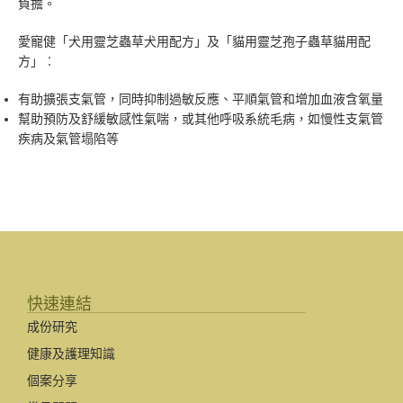
負擔。
愛寵健「犬用靈芝蟲草犬用配方」及「貓用靈芝孢子蟲草貓用配
方」︰
有助擴張支氣管，同時抑制過敏反應、平順氣管和增加血液含氧量
幫助預防及舒緩敏感性氣喘，或其他呼吸系統毛病，如慢性支氣管
疾病及氣管塌陷等
快速連結
成份研究
健康及護理知識
個案分享