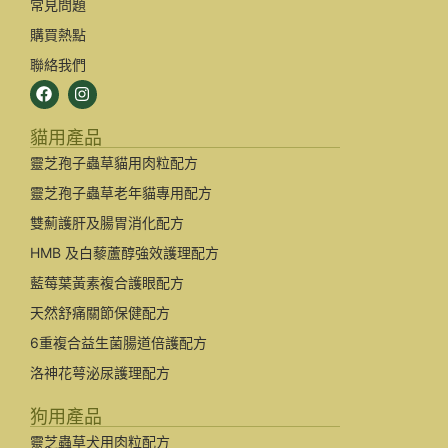
常見問題
購買熱點
聯絡我們
貓用產品
靈芝孢子蟲草貓用肉粒配方
靈芝孢子蟲草老年貓專用配方
雙薊護肝及腸胃消化配方
HMB 及白藜蘆醇強效護理配方
藍莓葉黃素複合護眼配方
天然舒痛關節保健配方
6重複合益生菌腸道倍護配方
洛神花萼泌尿護理配方
狗用產品
靈芝蟲草犬用肉粒配方