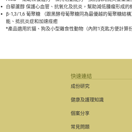
白藜蘆醇 保護心血管、抗氧化及抗炎，幫助減低腫瘤形成的
β-1,3/1,6 葡聚糖 （跟黑酵母葡聚糖同為最優越的葡聚糖
能、抵抗炎症和加速痊癒
*產品適用於貓、狗及小型雜食性動物（內附1克匙方便計算
快速連結
成份研究
健康及護理知識
個案分享
常見問題