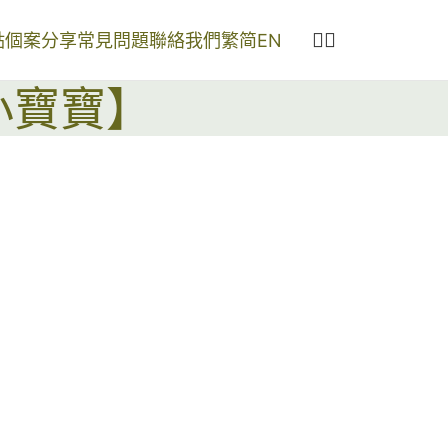
點
個案分享
常見問題
聯絡我們
繁
简
EN
小寶寶】