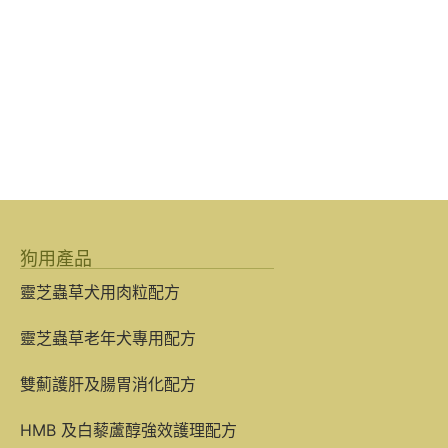
狗用產品
靈芝蟲草犬用肉粒配方
靈芝蟲草老年犬專用配方
雙薊護肝及腸胃消化配方
HMB 及白藜蘆醇強效護理配方