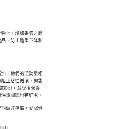
食物上，增加香氣之餘
健品，防止體重下降和
漸加，牠們的活動量相
施阻止惡性循環，狗隻
關節炎，並配搭營養
對保護關節也有好處。
年期做好準備，愛寵健
肌肉