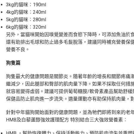
3kg的貓咪︰190ml
4kg的貓咪︰240ml
5kg的貓咪︰280ml
6kg的貓咪︰320ml
另外，當貓咪開始因嗅覺變差而食慾下降時，可添加魚油於
還有助排出毛球和防止過多毛髮脫落，建議同時補充營養保
營養不良。
狗隻篇
狗隻最大的健康問題是關節炎。隨著年齡的增長和關節疼痛
繼減少，因此腿部和臀部的肌肉量下降。如果不採取任何措
就容易變得虛弱。建議可提供葡萄糖胺/軟骨素產品幫助舒緩
保健品防止肌肉進一步流失。適量運動亦有助保持肌肉量，
針對中年貓狗開始面對的健康問題，並為牠們即將到來的老
HMB及白藜蘆醇強效護理配方 特別結合三大強效營養素︰
HMB ，幫助恢復體力、保持活動能力、預防肌肉流失並重塑