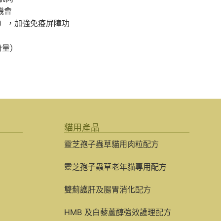
機會
結構），加強免疫屏障功
份量）
貓用產品
靈芝孢子蟲草貓用肉粒配方
靈芝孢子蟲草老年貓專用配方
雙薊護肝及腸胃消化配方
HMB 及白藜蘆醇強效護理配方