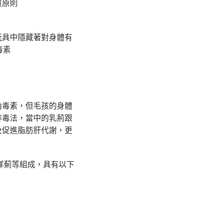
買原則
玩具中隱藏著對身體有
毒素
內毒素，但毛孩的身體
排毒法，當中的乳荊跟
及促進脂肪肝代謝，更
洋薊等組成，具有以下