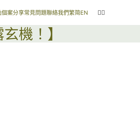
點
個案分享
常見問題
聯絡我們
繁
简
EN
露玄機！】