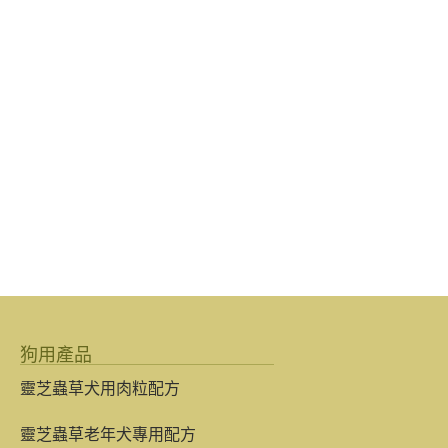
狗用產品
靈芝蟲草犬用肉粒配方
靈芝蟲草老年犬專用配方