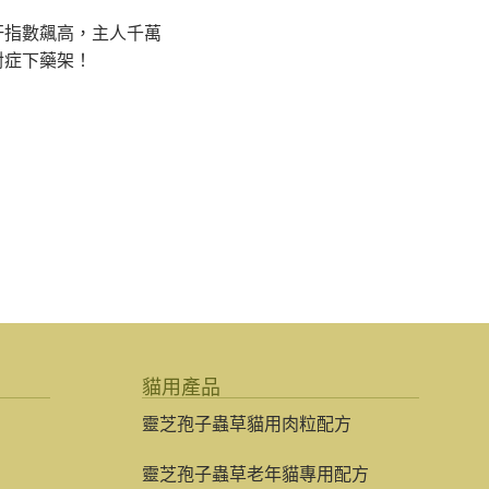
肝指數飆高，主人千萬
對症下藥架！
貓用產品
靈芝孢子蟲草貓用肉粒配方
靈芝孢子蟲草老年貓專用配方