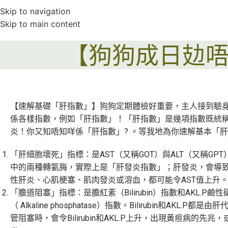
Skip to navigation
Skip to main content
【狗狗成日攰
【速解基礎「肝指數」】狗狗定期體檢好重要，主人接到驗
係各樣指數，例如「肝指數」！「肝指數」是幾項指數既統
炎！你又知唔知咩係「肝指數」? 。等我地為你速解基本「
「肝細胞壞死」指標：是AST（又稱GOT）與ALT（又稱GPT）
中的兩種轉氨脢，實際上是「肝發炎指數」；肝發炎，會導致
性肝炎、心肌梗塞、肌肉發炎或溶血，都可能令AST值上升
「膽道阻塞」指標：是膽紅素（Bilirubin）指數和AKL.P鹼
（ Alkaline phosphatase）指數。Bilirubin和AKL.P
管阻塞時，會令Bilirubin和AKL.P上升，出現黃疸病的先