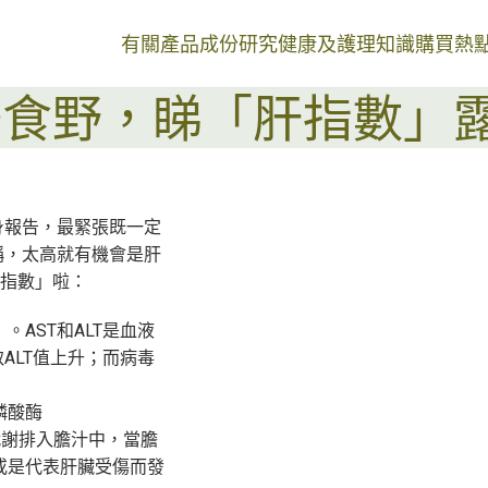
有關產品
成份研究
健康及護理知識
購買熱
唔食野，睇「肝指數」
身報告，最緊張既一定
稱，太高就有機會是肝
肝指數」啦：
。AST和ALT是血液
ALT值上升；而病毒
。
性磷酸酶
都是由肝代謝排入膽汁中，當膽
兆，或是代表肝臟受傷而發