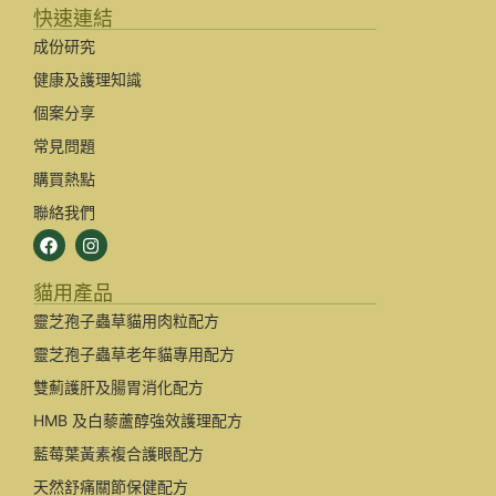
快速連結
成份研究
健康及護理知識
個案分享
常見問題
購買熱點
聯絡我們
貓用產品
靈芝孢子蟲草貓用肉粒配方
靈芝孢子蟲草老年貓專用配方
雙薊護肝及腸胃消化配方
HMB 及白藜蘆醇強效護理配方
藍莓葉黃素複合護眼配方
天然舒痛關節保健配方