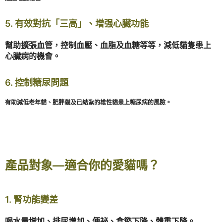
5. 有效對抗「三高」、增强心臟功能
幫助擴張血管，控制血壓、血脂及血糖等等，減低貓隻患上
心臟病的機會。
6. 控制糖尿問題
有助減低老年貓、肥胖貓及已結紮的雄性貓患上糖尿病的風險。
產品對象—適合你的愛貓嗎？
1. 腎功能變差
喝水量增加、排尿增加、便祕、食慾下降、體重下降。