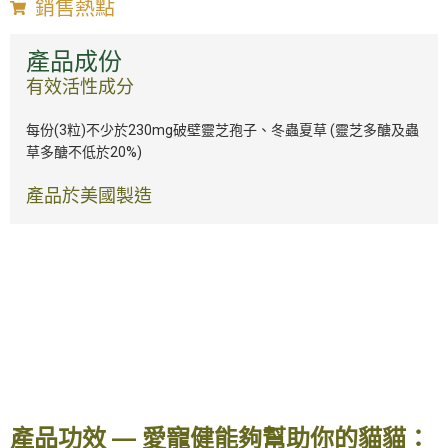
銷售熱點
產品成份
有效活性成分
每份(3粒)不少於230mg破壁靈芝孢子、冬蟲夏草
(
靈芝多醣及蟲
草多醣不低於
20%)
產品於美國製造
產品功效 — 愛寵健能夠幫助你的貓貓：