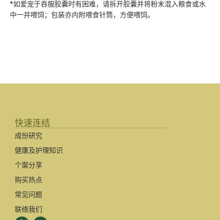
*如爱宠于吞服胶囊时有困难，请拆开胶囊并将粉末混入粮食或水
中一并喂饲；包装亦内附喂食针筒，方便喂饲。
快速连结
成份研究
健康及护理知识
个案分享
购买热点
常见问题
联络我们