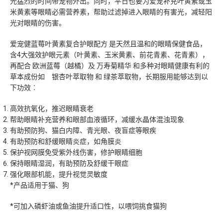
光猛烈的时间带宠物外出。同时，平日也要为爱宠补充叶黄素或玉
米黄素等眼睛必需营养素，帮助过滤掉进入眼睛的有害光，减轻阳
光对眼睛的伤害。
爱宠健蓝莓叶黄素复合护眼配方 是天然且温和的眼睛保健食品，
含4大强效护眼元素（叶黄素、玉米黄素、前花青素、花青素），
再配合 欧洲蓝莓（越橘）及 万寿菊精华 和多种对眼睛健康有利的
草本成份如 银杏叶萃取物 和 绿茶萃取物，长期服用能够达到以
下功效︰
高效抗氧化，推迟眼睛衰老
帮助眼睛补充营养和眼部血液循环，减缓水晶体混浊现象
有助预防狗、猫白内障、青光眼、夜盲症等眼疾
有助预防和舒缓眼睛炎症，如角膜炎
保护视网膜免受紫外线伤害，修护眼睛细胞
保持眼睛湿润，有助预防及舒缓干眼症
强化眼部机能，提升视觉灵敏度
*产品适用于猫、狗
*可加入磷虾油或鱼油提升适口性，以喂饲挑食猫狗