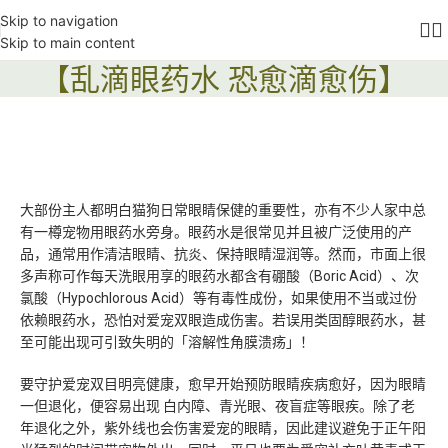
Skip to navigation
Skip to main content
【乱滴眼药水 恐愈滴愈伤】
大部份主人都明白猫狗日常眼睛保健的重要性，亦有不少人家中总
有一樽宠物用眼药水旁身。眼药水是很常见并且被广泛使用的产
品，通常用作清洁眼睛、抗炎、保持眼睛湿润等。然而，市面上很
多声称可作每天洗眼用享的眼药水都含有硼酸（Boric Acid）、次
氯酸（Hypochlorous Acid）等有毒性成份，如果使用不当或过份
依赖眼药水，恐怕对爱宠双眼造成伤害。若误用类固醇眼药水，甚
至可能出现可引致失明的「溶解性角膜溃疡」！
要守护爱宠双目明亮健康，愈早开始预防眼睛疾病愈好，因为眼睛
一但退化，便容易出现 白内障、青光眼、夜盲症等眼疾。除了老
年退化之外，紫外线也会伤害爱宠的眼睛，因此建议避免于正午阳