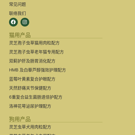
常见问题
联络我们
猫用产品
灵芝孢子虫草猫用肉粒配方
灵芝孢子虫草老年猫专用配方
双蓟护肝及肠胃消化配方
HMB 及白藜芦醇强效护理配方
蓝莓叶黄素复合护眼配方
天然舒痛关节保健配方
6重复合益生菌肠道倍护配方
洛神花萼泌尿护理配方
狗用产品
灵芝虫草犬用肉粒配方