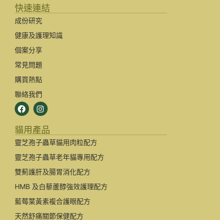
快速連結
成份研究
健康及護理知識
個案分享
常見問題
購買熱點
聯絡我們
貓用產品
靈芝孢子蟲草貓用肉粒配方
靈芝孢子蟲草老年貓專用配方
雙薊護肝及腸胃消化配方
HMB 及白藜蘆醇強效護理配方
藍莓葉黃素複合護眼配方
天然舒痛關節保健配方