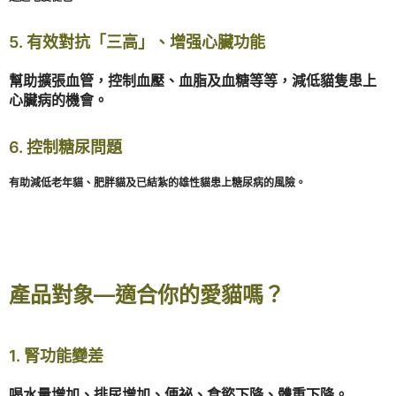
5. 有效對抗「三高」、增强心臟功能
幫助擴張血管，控制血壓、血脂及血糖等等，減低貓隻患上
心臟病的機會。
6. 控制糖尿問題
有助減低老年貓、肥胖貓及已結紮的雄性貓患上糖尿病的風險。
產品對象—適合你的愛貓嗎？
1. 腎功能變差
喝水量增加、排尿增加、便祕、食慾下降、體重下降。