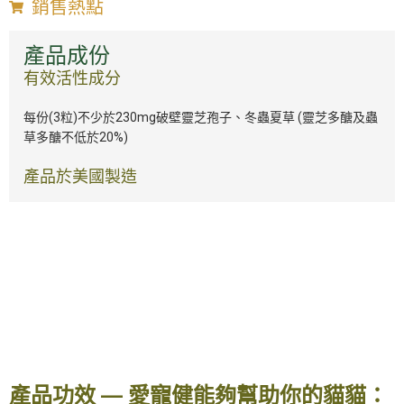
銷售熱點
產品成份
有效活性成分
每份(3粒)不少於230mg破壁靈芝孢子、冬蟲夏草
(
靈芝多醣及蟲
草多醣不低於
20%)
產品於美國製造
產品功效 — 愛寵健能夠幫助你的貓貓：